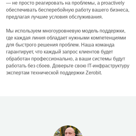
— не просто реагировать на проблемы, а proactively
RuPost
обеспечивать бесперебойную работу вашего бизнеса,
Российский офисный пакет
предлагая лучшие условия обслуживания.
Корпоративная почта
Мы используем многоуровневую модель поддержки,
на вашем домене
где каждая линия обладает нужными компетенциями
Compass корпоративный
для быстрого решения проблем. Наша команда
мессенджер
гарантирует, что каждый запрос клиентов будет
обработан профессионально, а ваши системы будут
Системная интеграция
работать без сбоев. Доверьте свою IT-инфраструктуру
экспертам технической поддержки Zerobit.
Системная интеграция
Аудит ИТ-инфраструктуры
Корпоративная сеть
Миграция ИТ-сервисов на
новое оборудование
Мониторинг Zabbix
Монтаж и настройка серверного,