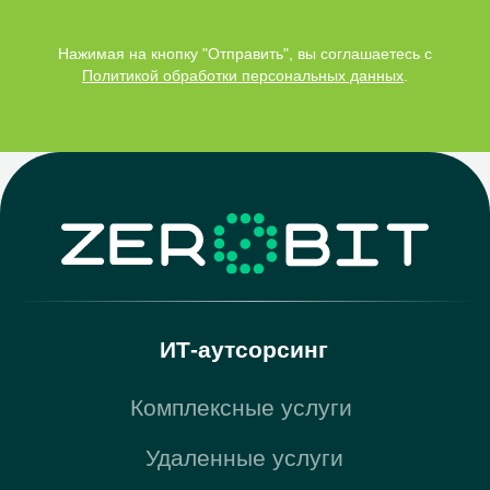
Почта
sales@zerobit.ru
Нажимая на кнопку "Отправить", вы соглашаетесь c
Телефон
Политикой обработки персональных данных
.
+7 495 223 00 93
Обратный звонок
Презентация компании
Политика обработки персональных данных
ИНН: 7724741091
ОГРН: 1107746220075
ОКВЭД: Разработка компьютерного программного
обеспечения (62.01)
Юридический адрес: 117447, город Москва, ул
Дмитрия Ульянова, д. 35 стр. 1, помещ. 17/2
Фактический (почтовый) адрес: 127521, г. Москва,
Шереметьевская улица, 47
© 2010-2026 ООО «Зеробит»