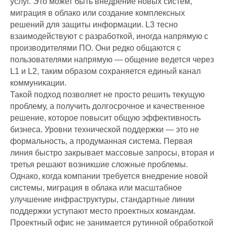
услуг. Это может быть внедрение новых систем,
миграция в облако или создание комплексных
решений для защиты информации. L3 тесно
взаимодействуют с разработкой, иногда напрямую с
производителями ПО. Они редко общаются с
пользователями напрямую — общение ведется через
L1 и L2, таким образом сохраняется единый канал
коммуникации.
ИТ-аутсорсинг
Такой подход позволяет не просто решить текущую
Комплексные услуги
проблему, а получить долгосрочное и качественное
решение, которое повысит общую эффективность
Удаленные услуги
бизнеса. Уровни технической поддержки — это не
ИТ для ритейла
формальность, а продуманная система. Первая
ИТ для медицины
линия быстро закрывает массовые запросы, вторая и
третья решают возникшие сложные проблемы.
ИТ аутстаффинг
Однако, когда компании требуется внедрение новой
Выездная
системы, миграция в облака или масштабное
техническая
улучшение инфраструктуры, стандартные линии
поддержка
поддержки уступают место проектных командам.
Импортозамещение
Проектный офис не занимается рутинной обработкой