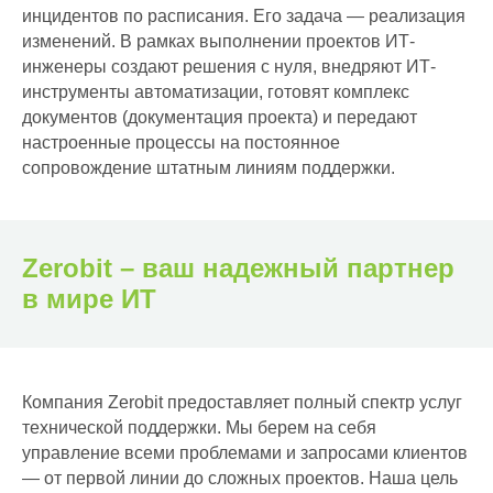
инцидентов по расписания. Его задача — реализация
Соответствие
изменений. В рамках выполнении проектов ИТ-
требованиям ФЗ-117
инженеры создают решения с нуля, внедряют ИТ-
Комплексное
инструменты автоматизации, готовят комплекс
импортозамещение
документов (документация проекта) и передают
настроенные процессы на постоянное
Программное обеспечение
сопровождение штатным линиям поддержки.
Российские
операционные системы
Серверы и СХД
Zerobit – ваш надежный партнер
Сетевое оборудование
в мире ИТ
Ноутбуки и ПК
Офисные решения
Компания Zerobit предоставляет полный спектр услуг
VK Workspace
технической поддержки. Мы берем на себя
Яндекс 360
управление всеми проблемами и запросами клиентов
— от первой линии до сложных проектов. Наша цель
Р7-Офис