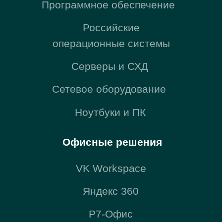
Почта
sales@zerobit.ru
Телефон
+7 495 223 00 93
Обратный звонок
Презентация компании
Политика обработки персональных данных
ИНН: 7724741091
ОГРН: 1107746220075