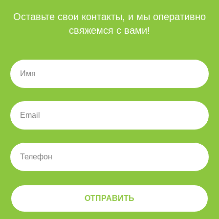
Офисные решения
Оставьте свои контакты, и мы оперативно
VK Workspace
свяжемся с вами!
Яндекс 360
Р7-Офис
RuPost
Российский офисный пакет
Корпоративная почта
на вашем домене
Compass корпоративный
мессенджер
Системная интеграция
Системная интеграция
ОТПРАВИТЬ
Аудит ИТ-инфраструктуры
Корпоративная сеть