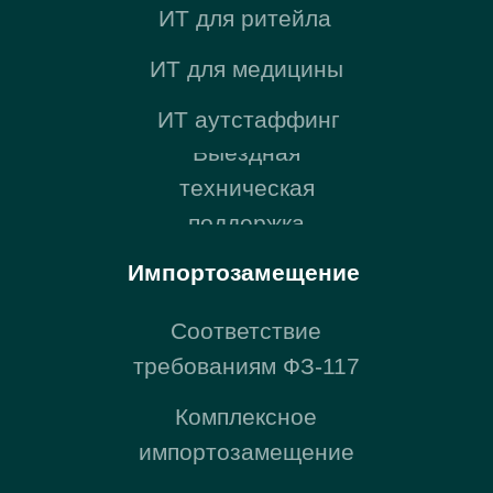
Yandex DataLens
Поставки
Поставки ПО и
оборудования
Microsoft 365 для РФ
Компания
О компании
Команда
Блог
Карьера
Контакты
Регионы присутствия
Представительство
в Казахстане