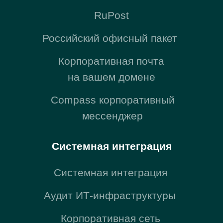
ОКВЭД: Разработка компьютерного программного
обеспечения (62.01)
Юридический адрес: 117447, город Москва, ул
Дмитрия Ульянова, д. 35 стр. 1, помещ. 17/2
Фактический (почтовый) адрес: 127521, г. Москва,
Шереметьевская улица, 47
© 2010-2026 ООО «Зеробит»