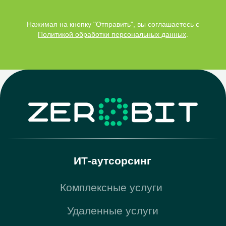
Миграция ИТ-сервисов на
Нажимая на кнопку "Отправить", вы соглашаетесь c
новое оборудование
Политикой обработки персональных данных
.
Мониторинг Zabbix
Монтаж и настройка серверного,
сетевого оборудования
Антивирусные решения
Резервное копирование
Многофакторная аутентификация
Облачная ИТ-инфраструктура
Миграция в облако
BI-Системы
Бизнес аналитика
Power BI