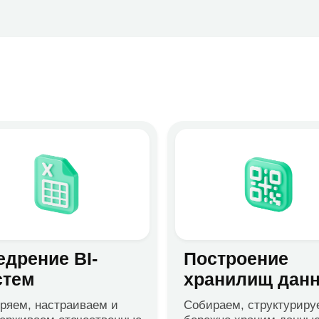
хранилищ данных
настраиваем и
Собираем, структурируем и
ем отечественные
бережно храним данные из
ые BI-системы
самых разных источников
Экспе