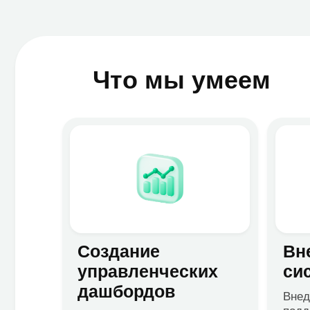
управленческих
систем
дашбордов
Внедряем, 
поддержива
Ключевые метрики бизнеса
и зарубежн
на одном экране. KPI, план-
факт, бизнес-показатели