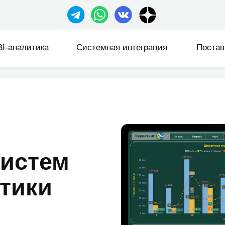
sales@zerobit.
точники
Цифры
sales@ze
литика
Системная интеграция
Поставки
Ком
стем
ки
 макет