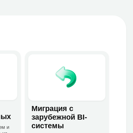
зарубежной BI-
системы
Переход на отечественные
BI-системы, помощь с
выбором платформы
рты