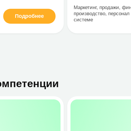
етенции
Apache Superset
Open-source BI-инструмент для
визуализации данных и создания
дашбордов с гибкой настройкой
аться на демо
и широкими возможностями интеграц