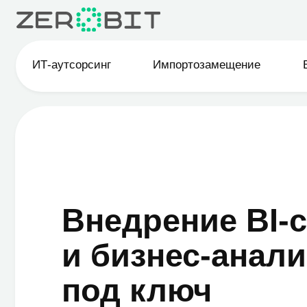
Клиенты
Платформы
Дашборды
Ис
ИТ-аутсорсинг
Импортозамещение
BI-ана
Внедрение BI-си
и бизнес-аналити
под ключ
Закажите разработку BI‑аналитики и рабочий