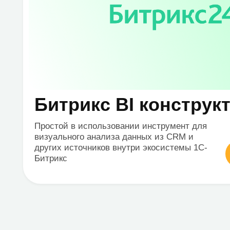
Что мы умеем
Создание
Внедре