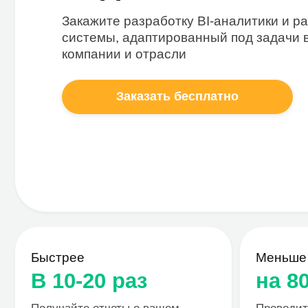
системы, адаптированный под задачи вашей
компании и отрасли
Заказать бесплатно
Быстрее
Меньше ресу
В 10-20 раз
на 80%
Получайте отчеты о вашем
Проводите сбор
бизнесе для принятия решений.
и подготовку от
Без затрат и усилий
персонал от ру