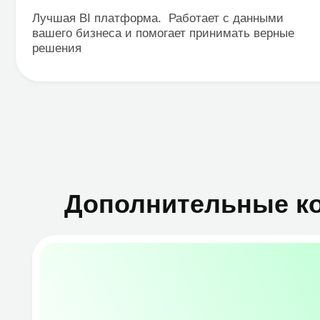
Дополнительные комп
Битрикс BI конструктор
Простой в использовании инструмент для
визуального анализа данных из CRM и
других источников внутри экосистемы 1С-
Запис
Битрикс