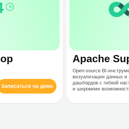
ние BI-
Построение