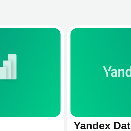
Yandex DataLens
Маркетинг, продажи, финансы, логист
производство, персонал — все отделы
Подробнее
системе