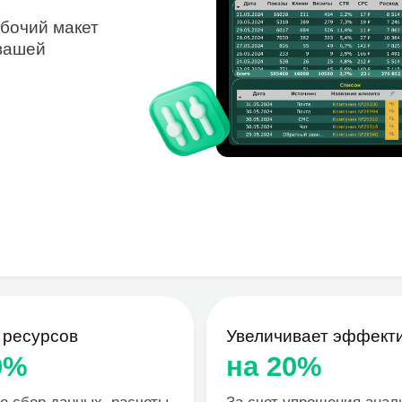
рсов
Увеличивает эффективность
на 20%
 данных, расчеты
За счет упрощения анализа ,
четов. Избавьте
и выявления тенденций, проблем
тинных процессов
и возможностей