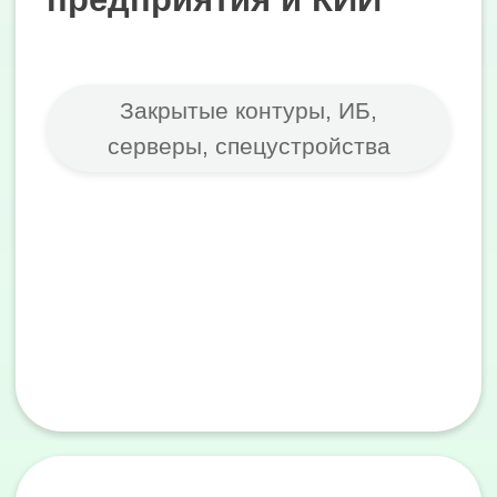
О нас
Экспертиза в
российских ОС
Независимо подбираем
решение под ваши задачи;
Работаем со всеми ведущими
российскими операционными
системами;
Переносим всю
инфраструктуру;
Учитываем требования
ФСТЭК, 44-ФЗ и 223-ФЗ;
Обучаем пользователей и
поддерживаем после запуска;