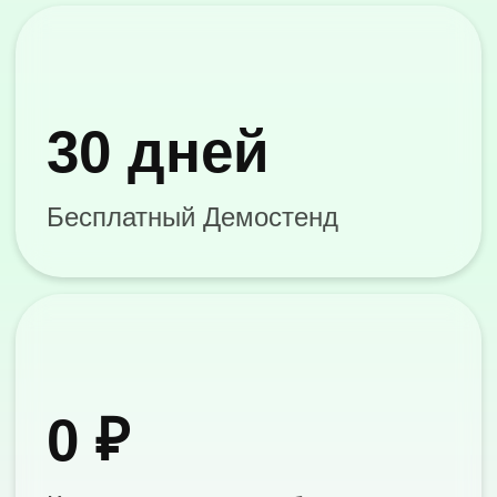
Российские
операционные
системы
Подбираем ОС под
инфраструктуру, требования ИБ
и сценарии работы
пользователей
Astra Linux
Защищенная ОС для рабочих
мест и серверов в контурах с
повышенными требованиями к