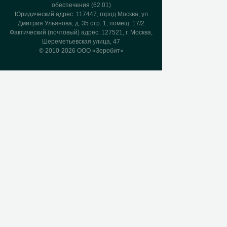
обеспечения (62.01)
Юридический адрес: 117447, город Москва, ул
Дмитрия Ульянова, д. 35 стр. 1, помещ. 17/2
Фактический (почтовый) адрес: 127521, г. Москва,
Шереметьевская улица, 47
© 2010-2026 ООО «Зеробит»