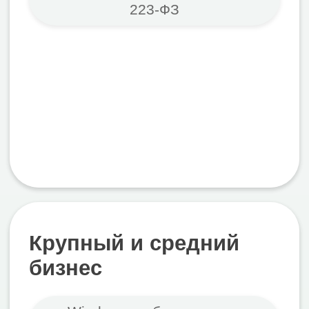
Разбираемся в задаче
Проводим установочную встречу:
текущая инфраструктура,
количество пользователей,
требования к безопасности, сроки и
бюджет
Рекомендуем и
пилотируем
Предлагаем 1–2 варианта с
аргументами. Разворачиваем
тестовую среду — вы работаете в
реальных условиях до 30 дней