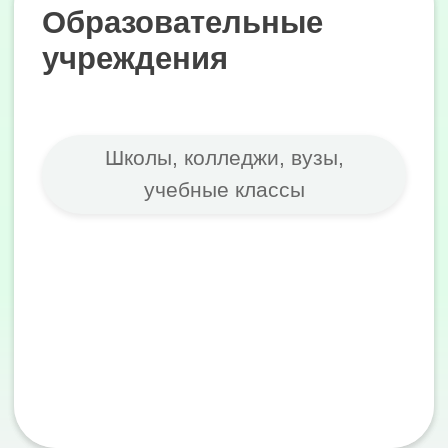
Сертифицированный партнер;
Начните с
бесплатной
консультации
Расскажите о задаче —
предложим конкретное
решение, а не общую
презентацию. Свяжемся в
течение рабочего дня