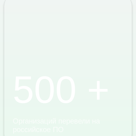
Организаций перевели на
российское ПО
4
Решения — знаем каждое в
деталях