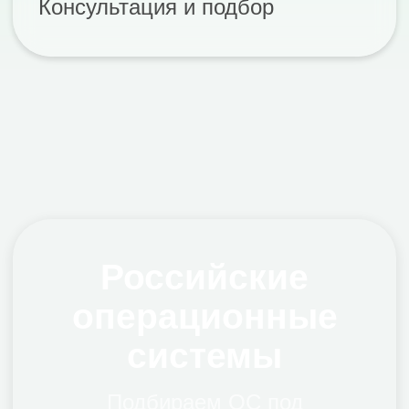
ИБ, импортозамещению и
совместимости
Подробнее
РЕД ОС
Российская ОС для рабочих
станций и серверов с
инструментами
централизованного управления,
домена и корпоративной
инфраструктуры
Подробнее