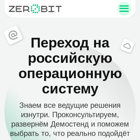
Переход на
российскую
sales@zerobit.ru
операционную
+7 495 223-00-93
систему
Знаем все ведущие решения
изнутри. Проконсультируем,
развернём Демостенд и поможем
выбрать то, что реально подойдёт
Попробовать бесплатно
Рассчитать стоимость