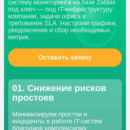
Оставить заявку
01. Снижение рисков
простоев
Минимизируем простои и
инциденты в работе IT-систем
благодаря комплексному
мониторингу
02. Предотвращение
сбоев
Выявляем потенциальные
проблемы до их воздействия на
бизнес-процессы компании
03. Централизованный