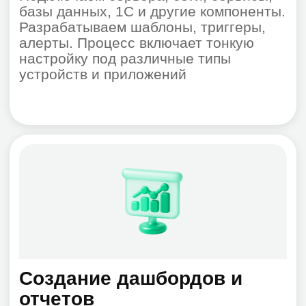
Поддержка
Оказываем техподдержку в период
внедрения и после — по
договоренности. Наша поддержка
включает постоянное сопровождение и
обслуживание для гарантии
стабильной работы
Результат
Гибкая и прозрачная
система мониторинга,
которая вовремя
сигнализирует об
отклонениях и помогает
предотвратить сбои. Она