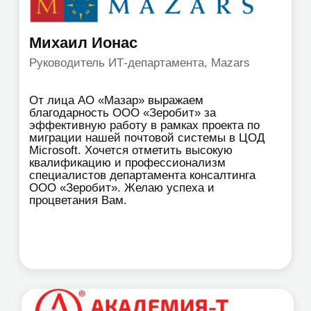
70+
городов в РФ и
странах СНГ
работаем для вас