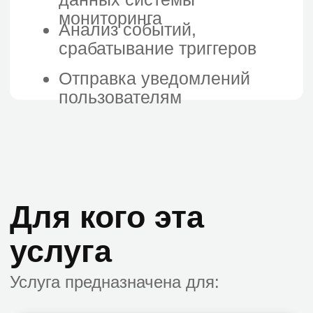
Часто задаваемые
вопросы
Zabbix — это бесплатно?
Что нужно от нас на старте?
Где будет работать Zabbix
— в облаке или у нас?
Можно ли мониторить 1С,
сайт и сетевые устройства?