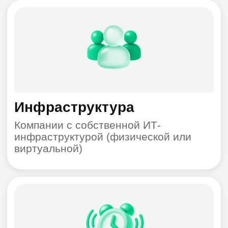
Как получать
уведомления?
Предлагаете ли вы услуги
по администрированию
Zabbix?
Осуществляете ли вы
поддержку в Москве?
Мониторинг ИТ-
сервисов с Zabbix
Оставьте заявку на
консультацию