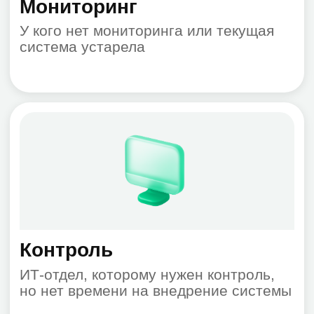
клиентов
Михаил Ионас
Руководитель ИТ-департамента, Mazars
От лица АО «Мазар» выражаем
благодарность ООО «Зеробит» за
эффективную работу в рамках проекта по
миграции нашей почтовой системы в ЦОД
Microsoft. Хочется отметить высокую
квалификацию и профессионализм
специалистов департамента консалтинга
ООО «Зеробит». Желаю успеха и
процветания Вам.
Энвер Токаев
Генеральный директор, АКАДЕМИЯ-Т