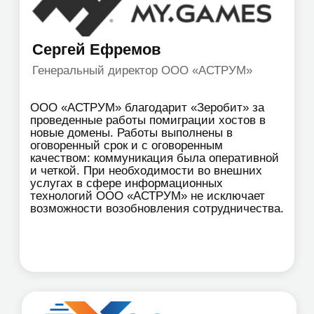
Комплексное
импортозамещение
Программное обеспечение
Российские
операционные системы
Серверы и СХД
Сетевое оборудование
Ноутбуки и ПК
Офисные решения
VK Workspace
Яндекс 360
Р7-Офис
RuPost
Российский офисный пакет