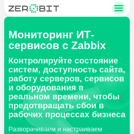
Мониторинг ИТ-
сервисов с Zabbix
sales@zerobit.ru
Контролируйте состояние
систем, доступность сайта,
+7 495 223-00-93
работу серверов, сервисов
и оборудования в
реальном времени, чтобы
предотвращать сбои в
рабочих процессах бизнеса
Разворачиваем и настраиваем
систему мониторинга на базе Zabbix
под ключ — под IT-инфраструктуру
компании, задачи офиса и
требования SLA. Настроим графики,
уведомления и сбор необходимых
метрик.