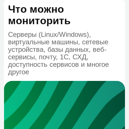
Мониторинг
У кого нет мониторинга или текущая
система устарела
Контроль
ИТ-отдел, которому нужен контроль,
но нет времени на внедрение системы