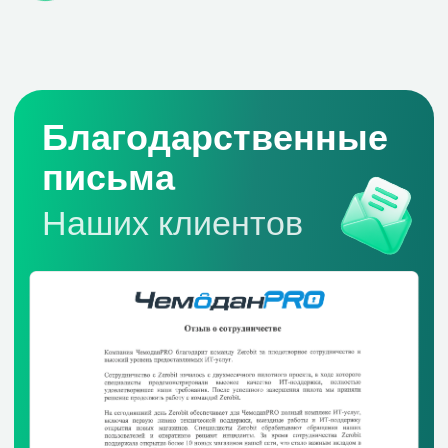
Резервное копирование
Многофакторная аутентификация
Облачная ИТ-инфраструктура
Миграция в облако
BI-Системы
Бизнес аналитика
Power BI
Yandex DataLens
Поставки
Поставки ПО и
оборудования
Microsoft 365 для РФ
Компания