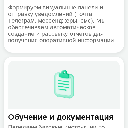
предоставляет широкие
возможности для анализа
данных в различных
условиях работы вашего
бизнеса, обеспечивая
масштабирование под
растущие потребности
Что можно
мониторить
Серверы (Linux/Windows),
виртуальные машины, сетевые
устройства, базы данных, веб-
сервисы, почту, 1С, СХД,
доступность сервисов и многое
другое