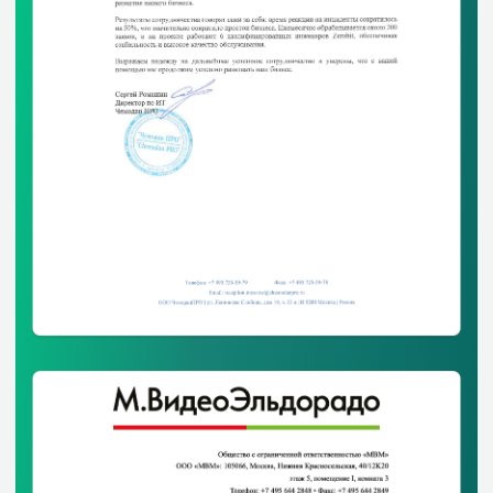
О компании
Команда
Блог
Карьера
Контакты
Регионы присутствия
Представительство
в Казахстане
Почта
sales@zerobit.ru
Телефон