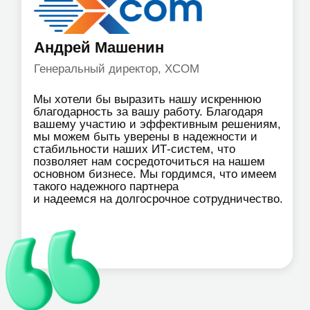
Корпоративная почта
на вашем домене
Compass корпоративный
мессенджер
Системная интеграция
Системная интеграция
Аудит ИТ-инфраструктуры
Корпоративная сеть
Миграция ИТ-сервисов на
новое оборудование
Мониторинг Zabbix
Монтаж и настройка серверного,
сетевого оборудования
Антивирусные решения