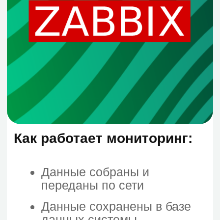
Типичные
ситуации
«Узнаем о сбое от
1
пользователей, а не
заранее»
«Нет общей картины по
2
серверам и сервисам»
«Хотим мониторинг, но не
3
хотим разбираться в
деталях внедрения
системы»