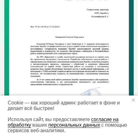
+7 495 223 00 93
Обратный звонок
Презентация компании
Политика обработки персональных данных
ИНН: 7724741091
ОГРН: 1107746220075
ОКВЭД: Разработка компьютерного программного
обеспечения (62.01)
Юридический адрес: 117447, город Москва, ул
Дмитрия Ульянова, д. 35 стр. 1, помещ. 17/2
Фактический (почтовый) адрес: 127521, г. Москва,
Cookie — как хороший админ: работает в фоне и
Шереметьевская улица, 47
делает всё быстрее!
© 2010-2026 ООО «Зеробит»
Используя сайт, вы предоставляете
согласие на
обработку
ваших
персональных данных
с помощью
сервисов веб-аналитики.