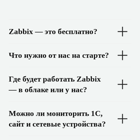
Андрей Машенин
Генеральный директор, XCOM
Мы хотели бы выразить нашу искреннюю
благодарность за вашу работу. Благодаря
вашему участию и эффективным решениям,
мы можем быть уверены в надежности и
стабильности наших ИТ-систем, что
позволяет нам сосредоточиться на нашем
основном бизнесе. Мы гордимся, что имеем
такого надежного партнера
и надеемся на долгосрочное сотрудничество.
Благодарственные
письма