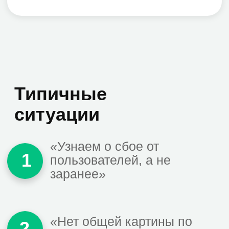
За время работы с Zerobit в «АКАДЕМИЯ-Т»
произведена модернизация ИТ-
инфраструктуры, обновлено оборудование и
программное обеспечение. В результате
скорость работы и отказоустойчивость
инфраструктуры «АКАДЕМИЯ-Т» повышена в
2 раза, а пользователи получают
качественную поддержку в согласованные
сроки.
Максим Корниенко
Руководитель департамента
инфраструктуры, Камея
Привлечение Зеробит позволило в короткие
сроки стабилизировать ситуацию, сократить
время решения возникающих инцидентов до
15 минут, обеспечить восстановление
работоспособности торговых точек с
реакцией 2 часа, контролировать уровень
сервиса, получать статистические отчеты,