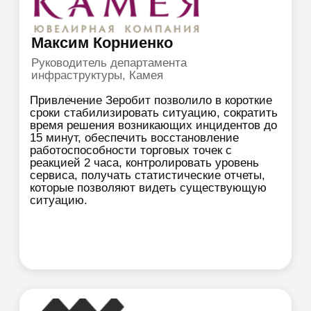
ИТ-аутсорсинг
Комплексные услуги
Удаленные услуги
ИТ для ритейла
ИТ для медицины
ИТ аутстаффинг
Выездная
техническая
поддержка
Импортозамещение
Соответствие
требованиям ФЗ-117