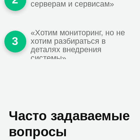
которые позволяют видеть существующую
ситуацию.
Сергей Ефремов
Генеральный директор ООО «АСТРУМ»
ООО «АСТРУМ» благодарит «Зеробит» за
проведенные работы помиграции хостов в
новые домены. Работы выполнены в
оговоренный срок и с оговоренным
качеством: коммуникация была оперативной
и четкой. При необходимости во внешних
услугах в сфере информационных
технологий ООО «АСТРУМ» не исключает
возможности возобновления сотрудничества.