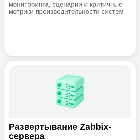
базы данных, 1С и другие компоненты.
Разрабатываем шаблоны, триггеры,
алерты. Процесс включает тонкую
настройку под различные типы
устройств и приложений
Создание дашбордов и
отчетов
Формируем визуальные панели и
отправку уведомлений (почта,
Телеграм, мессенджеры, смс). Мы
обеспечиваем автоматическое
создание и рассылку отчетов для
получения оперативной информации