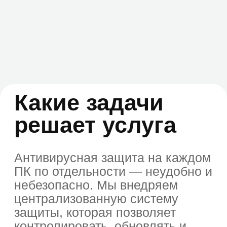
Решения:
Kaspersky Security Center +
Kaspersky Endpoint Security (или
другие антивирусные программы
под задачу: Business Select /
Advanced / Cloud)
Для кого эта
услуга
Услуга предназначена для: