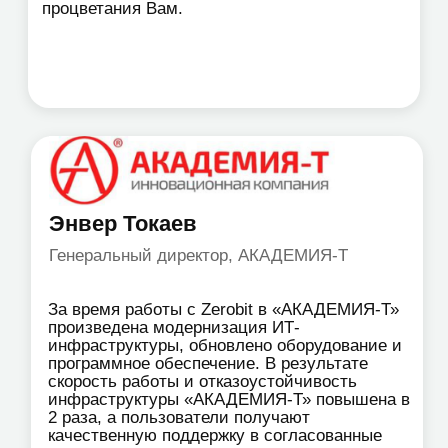
70+
городов в РФ и
странах СНГ
работаем для вас