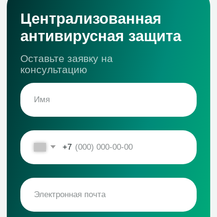
программное обеспечение. В результате
скорость работы и отказоустойчивость
инфраструктуры «АКАДЕМИЯ-Т» повышена в
2 раза, а пользователи получают
качественную поддержку в согласованные
сроки.
Максим Корниенко
Руководитель департамента
инфраструктуры, Камея
Привлечение Зеробит позволило в короткие
сроки стабилизировать ситуацию, сократить
время решения возникающий инцидентов до
15 минут, обеспечить восстановление
работоспособности торговых точек с
реакцией 2 часа, контролировать уровень
сервиса, получать статистические отчеты,
которые позволяют видеть существующую
ситуацию.