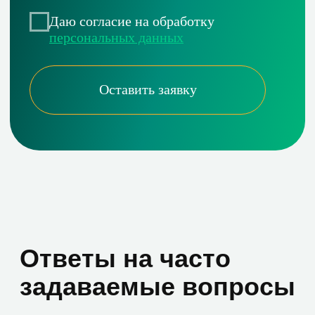
Сергей Ефремов
Генеральный директор ООО «АСТРУМ»
ООО «АСТРУМ» благодарит «Зеробит» за
проведенные работы помиграции хостов в
новые домены. Работы выполнены в
оговоренный срок и с оговоренным
качеством: коммуникация была оперативной
и четкой. При необходимости во внешних
услугах в сфере информационных
технологий ООО «АСТРУМ» не исключает
возможности возобновления сотрудничества.
Андрей Машенин
Генеральный директор, XCOM