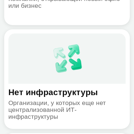
«На каждом компьютере
1
— свой антивирус, всё
по-разному, неудобно»
«Нужен
2
централизованный
контроль и отчётность»
«Хотим видеть статус
защиты всех устройств и
3
получать уведомления об
угрозах»
Что мы предлагаем
Полный цикл работ по созданию ИТ-
инфраструктуры: