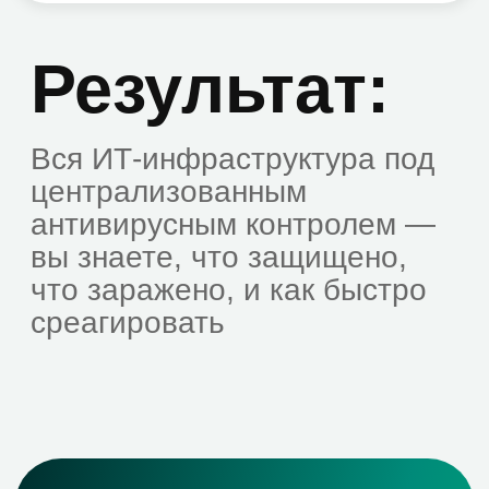
Михаил Ионас
Руководитель ИТ-департамента, Mazars
От лица АО «Мазар» выражаем
благодарность ООО «Зеробит» за
эффективную работу в рамках проекта по
миграции нашей почтовой системы в ЦОД
Microsoft. Хочется отметить высокую
квалификацию и профессионализм
специалистов департамента консалтинга
ООО «Зеробит». Желаю успеха и
процветания Вам.
Энвер Токаев
Генеральный директор, АКАДЕМИЯ-Т
За время работы с Zerobit в «АКАДЕМИЯ-Т»
произведена модернизация ИТ-
инфраструктуры, обновлено оборудование и