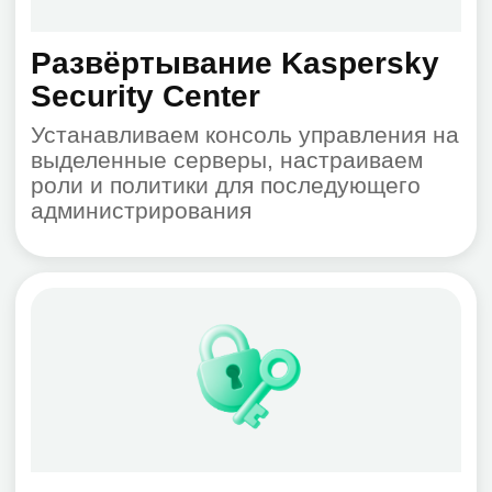
Поддержка
При необходимости сопровождаем и
обновляем систему, оказывая полное
ИТ обслуживание
Результат:
Вся ИТ-инфраструктура под
централизованным
антивирусным контролем —
вы знаете, что защищено,
что заражено, и как быстро
среагировать