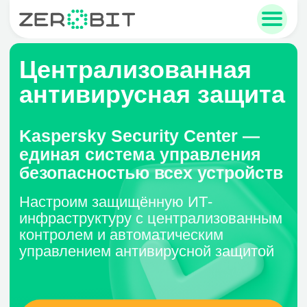
Централизованная
антивирусная защита
sales@zerobit.ru
Kaspersky Security Center —
единая система управления
+7 495 223-00-93
безопасностью всех устройств
Настроим защищённую ИТ-
инфраструктуру с централизованным
контролем и автоматическим
управлением антивирусной защитой
Получить консультацию
01.