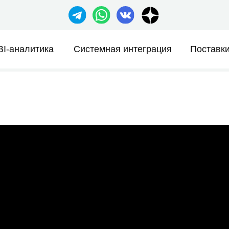
sales@ze
литика
Системная интеграция
Поставки
Компан