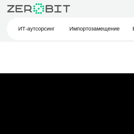
ИТ-аутсорсинг
Импортозамещение
BI-ана