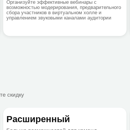
дку
асширенный
Инди
ьше возможностей для команд
Гибкие ус
До 500 пользователей
От 500 
premise
1 ТБ места на диске на пользователя
Любой о
Видеоконференции до 300 участников
Помощь
Помощь в миграции и настройке
Интегра
Единый вход (SSO) и общие папки