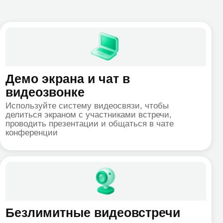
рана и чат в
вонке
е систему видеосвязи, чтобы
раном с участниками встречи,
резентации и общаться в чате
и
итные видеовстречи
свободно и неограниченно долго —
льность ваших видеоконференций
раничена