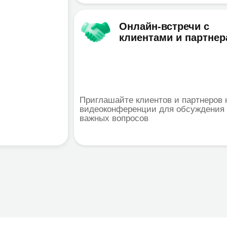
й способ
сов
aS)
Локальная установк
 облачной
Модель предоставления услуг on-premi