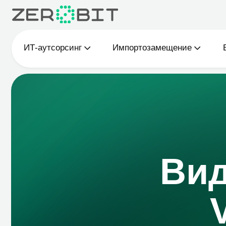
ИТ-аутсорсинг
Импортозамещение
BI-ана
Виде
VK
Проведени
по дл