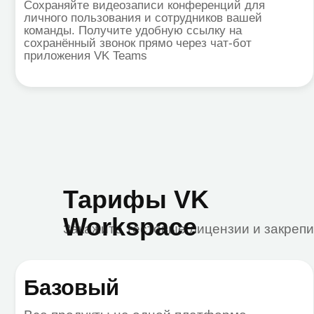
Тарифы VK
Workspace
Закажите тестовые лицензии и закрепите ски
Базовый
Р
Все продукты на одной платформе
Бол
До 300 пользователей
150 ГБ места на диске на пользователя
Совместная работа с документами
Видеозвонки до 100 участников
Доска для командных проектов