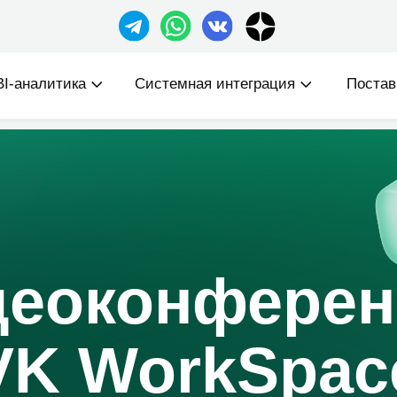
sales@ze
литика
Системная интеграция
Поставки
Ком
оконференци
 WorkSpace
е конференций на 300 человек без ограничений
ительности, а также возможность пригласить