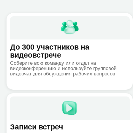
До 300 участников на
Го
видеовстрече
сс
Соберите всю команду или отдел на
Орг
видеоконференцию и используйте групповой
кли
видеочат для обсуждения рабочих вопросов
сво
Записи встреч
Пр
Сохраняйте видеозаписи конференций для
Орг
личного пользования и сотрудников вашей
воз
команды. Получите удобную ссылку на
сбо
сохранённый звонок прямо через чат-бот
упр
приложения VK Teams