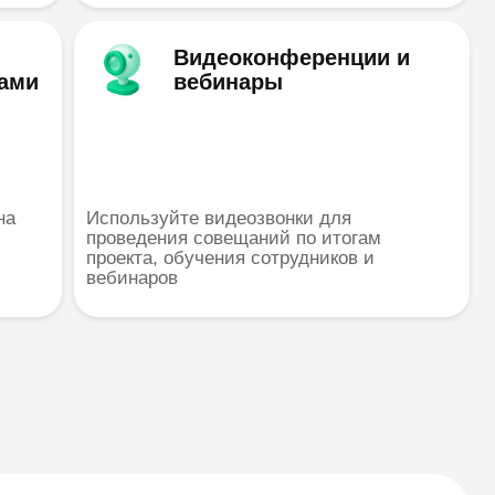
а
ses