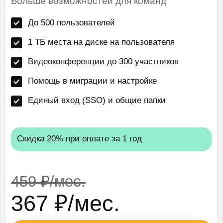
Расшире
идка 20% при оплате за 1 год
Скидка 20%
9 ₽/мес.
По 
67 ₽/мес.
Заказать тест
Личные и групповые
звонки