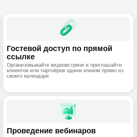
стевой доступ по прямой
Демо эк
ылке
видеоз
анизовывайте видеовстречи и приглашайте
Используйт
ентов или партнёров одним кликом прямо из
делиться эк
его календаря
проводить п
конференци
оведение вебинаров
Безлим
анизуйте эффективные вебинары с
Общайтесь 
можностью модерирования, предварительного
продолжите
ра участников в виртуальном холле и
ничем не ог
авлением звуковыми каналами аудитории