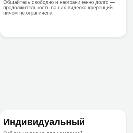
видуальный
ловия для компаний
пользователей в SaaS и от 2 000 в On-
s
бъём места на диске
 в миграции и интеграции
ция с Active Directory