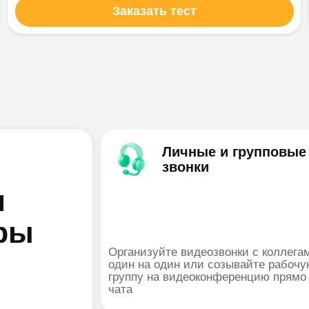
Организуйте видеозвонки с коллегами
Лег
один на один или созывайте рабочую
пре
группу на видеоконференцию прямо из
син
чата
Онлайн-встречи с
клиентами и партнерами
Приглашайте клиентов и партнеров на
Исп
видеоконференции для обсуждения
про
важных вопросов
про
веб