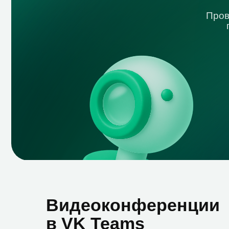
сто
Видеоконференции
в VK Teams