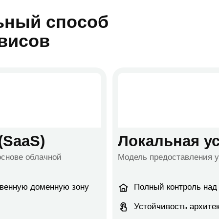
ю доменную зону
Полный контроль над данными вну
Устойчивость архитектуры и посто
Ф №152-ФЗ
Синхронизация с Active Directory 
Высокая производительность и ма
в и спама
Поддержка SSO и двухфакторной 
Попробовать