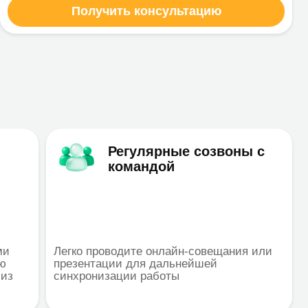
ко проводите онлайн-совещания или
зентации для дальнейшей
хронизации работы
Видеоконференции и
вебинары
ользуйте видеозвонки для
ведения совещаний по итогам
екта, обучения сотрудников и
инаров