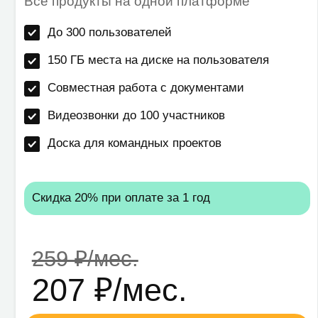
Скидка 20% при оплате за 1 год
Ск
259 ₽/мес.
45
207 ₽/мес.
3
Заказать тест
Созванивайтесь,