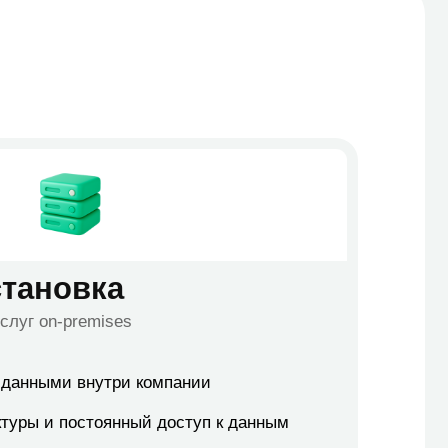
три компании
янный доступ к данным
и другими системами учёта
сштабируемость
аутентификации
 демо