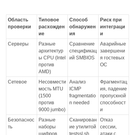
Область
Типовое
Способ
Риск при
проверки
расхожден
обнаружен
интеграци
ие
ия
и
Серверы
Разные
Сравнение
Аварийные
архитектур
спецификац
завершени
ы CPU (Intel
ий SMBIOS
я гостевых
против
ОС
AMD)
Сетевое
Несовмести
Анализ
Фрагментац
мость MTU
ICMP
ия, падение
(1500
fragmentatio
пропускной
против
n needed
способност
9000 jumbo)
и
Безопаснос
Разные
Сканирован
Отказ
ть
наборы
ие утилитой
сессии,
шифров
testssl.sh
атаки с