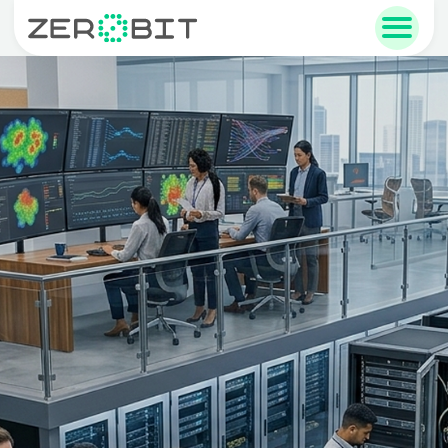
sales@zerobit.ru
+7 495 223-00-93