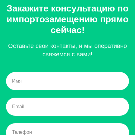
Р7-Офис
Закажите консультацию по
RuPost
импортозамещению прямо
Российский офисный пакет
сейчас!
Корпоративная почта
на вашем домене
Оставьте свои контакты, и мы оперативно
Compass корпоративный
свяжемся с вами!
мессенджер
Системная интеграция
Системная интеграция
Аудит ИТ-инфраструктуры
Корпоративная сеть
Миграция ИТ-сервисов на
новое оборудование
Мониторинг Zabbix