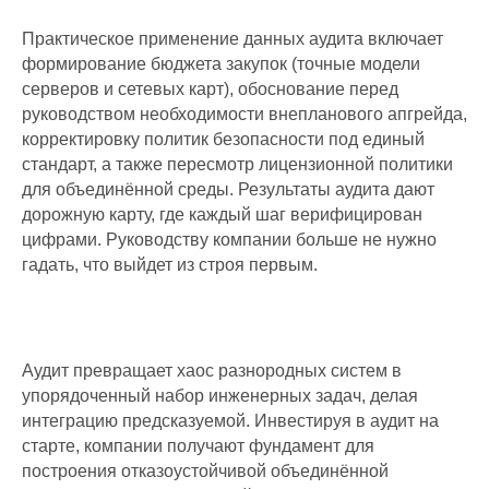
Практическое применение данных аудита включает
формирование бюджета закупок (точные модели
серверов и сетевых карт), обоснование перед
руководством необходимости внепланового апгрейда,
корректировку политик безопасности под единый
стандарт, а также пересмотр лицензионной политики
для объединённой среды. Результаты аудита дают
ИТ-аутсорсинг
дорожную карту, где каждый шаг верифицирован
Комплексные услуги
цифрами. Руководству компании больше не нужно
гадать, что выйдет из строя первым.
Удаленные услуги
ИТ для ритейла
ИТ для медицины
Аудит превращает хаос разнородных систем в
ИТ аутстаффинг
упорядоченный набор инженерных задач, делая
Выездная
интеграцию предсказуемой. Инвестируя в аудит на
техническая
старте, компании получают фундамент для
поддержка
построения отказоустойчивой объединённой
Импортозамещение