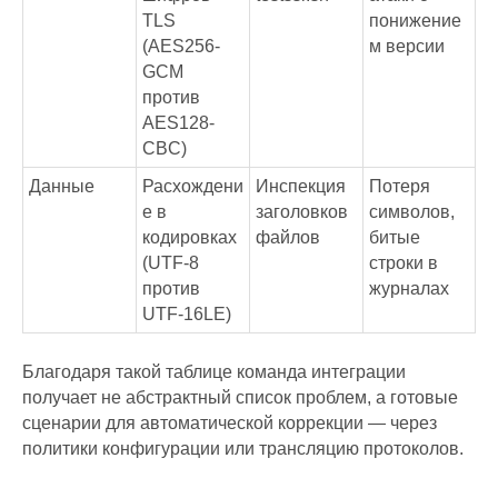
TLS
понижение
(AES256-
м версии
GCM
против
AES128-
CBC)
Данные
Расхождени
Инспекция
Потеря
е в
заголовков
символов,
кодировках
файлов
битые
(UTF-8
строки в
против
журналах
UTF-16LE)
Благодаря такой таблице команда интеграции
получает не абстрактный список проблем, а готовые
сценарии для автоматической коррекции — через
политики конфигурации или трансляцию протоколов.