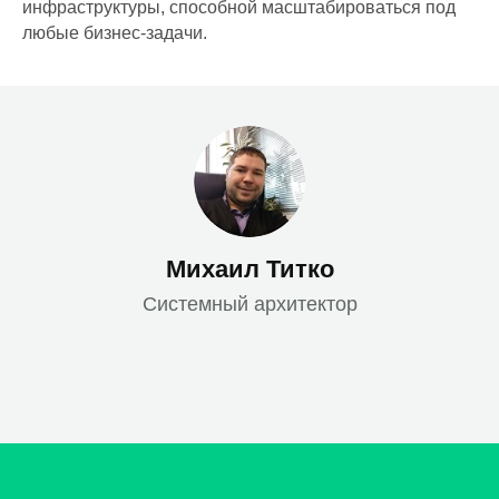
инфраструктуры, способной масштабироваться под
любые бизнес-задачи.
Соответствие
требованиям ФЗ-117
Комплексное
импортозамещение
Программное обеспечение
Российские
операционные системы
Серверы и СХД
Михаил Титко
Сетевое оборудование
Системный архитектор
Ноутбуки и ПК
Офисные решения
VK Workspace
Яндекс 360