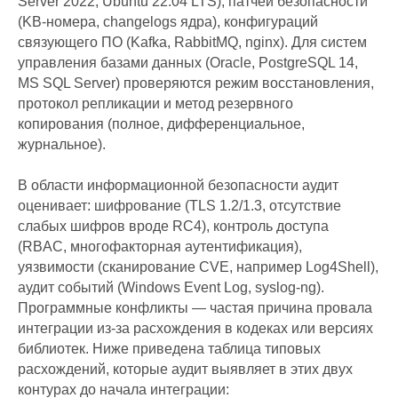
Server 2022, Ubuntu 22.04 LTS), патчей безопасности
(KB-номера, changelogs ядра), конфигураций
связующего ПО (Kafka, RabbitMQ, nginx). Для систем
управления базами данных (Oracle, PostgreSQL 14,
MS SQL Server) проверяются режим восстановления,
протокол репликации и метод резервного
копирования (полное, дифференциальное,
журнальное).
В области информационной безопасности аудит
оценивает: шифрование (TLS 1.2/1.3, отсутствие
слабых шифров вроде RC4), контроль доступа
(RBAC, многофакторная аутентификация),
уязвимости (сканирование CVE, например Log4Shell),
аудит событий (Windows Event Log, syslog-ng).
Программные конфликты — частая причина провала
интеграции из-за расхождения в кодеках или версиях
библиотек. Ниже приведена таблица типовых
расхождений, которые аудит выявляет в этих двух
контурах до начала интеграции: