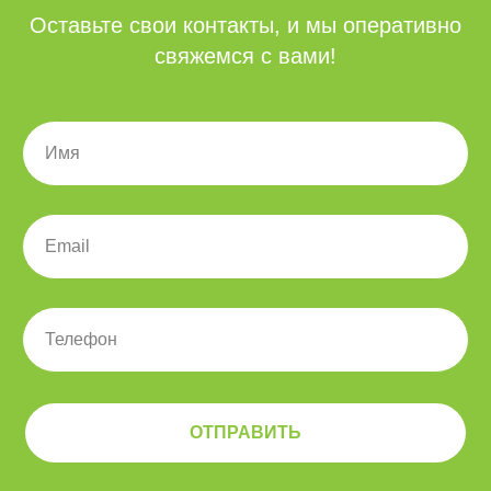
BI-Системы
Оставьте свои контакты, и мы оперативно
свяжемся с вами!
Бизнес аналитика
Power BI
Yandex DataLens
Поставки
Поставки ПО и
оборудования
Microsoft 365 для РФ
Компания
О компании
Команда
ОТПРАВИТЬ
Блог
Карьера