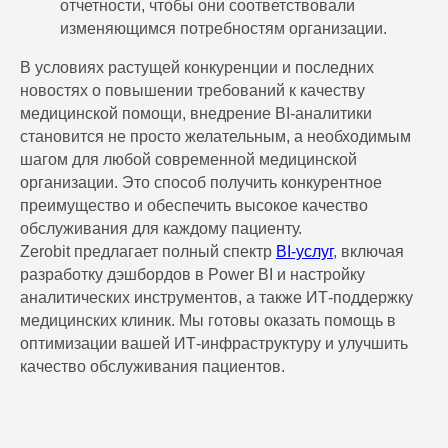
отчетности, чтобы они соответствовали
на вашем домене
изменяющимся потребностям организации.
Compass корпоративный
мессенджер
В условиях растущей конкуренции и последних
новостях о повышении требований к качеству
Системная интеграция
медицинской помощи, внедрение BI-аналитики
становится не просто желательным, а необходимым
Системная интеграция
шагом для любой современной медицинской
Аудит ИТ-инфраструктуры
организации. Это способ получить конкурентное
преимущество и обеспечить высокое качество
Корпоративная сеть
обслуживания для каждому пациенту.
Миграция ИТ-сервисов на
Zerobit предлагает полный спектр
BI-услуг
, включая
новое оборудование
разработку дэшбордов в Power BI и настройку
аналитических инструментов, а также ИТ-поддержку
Мониторинг Zabbix
медицинских клиник. Мы готовы оказать помощь в
Монтаж и настройка серверного,
оптимизации вашей ИТ-инфраструктуру и улучшить
сетевого оборудования
качество обслуживания пациентов.
Антивирусные решения
Резервное копирование