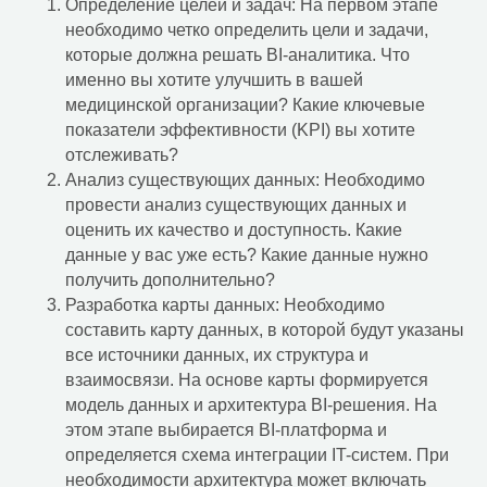
Определение целей и задач: На первом этапе
необходимо четко определить цели и задачи,
которые должна решать BI-аналитика. Что
ИТ-аутсорсинг
именно вы хотите улучшить в вашей
медицинской организации? Какие ключевые
Комплексные услуги
показатели эффективности (KPI) вы хотите
Удаленные услуги
отслеживать?
Анализ существующих данных: Необходимо
ИТ для ритейла
провести анализ существующих данных и
ИТ для медицины
оценить их качество и доступность. Какие
ИТ аутстаффинг
данные у вас уже есть? Какие данные нужно
Выездная
получить дополнительно?
техническая
Разработка карты данных: Необходимо
поддержка
составить карту данных, в которой будут указаны
все источники данных, их структура и
Импортозамещение
взаимосвязи. На основе карты формируется
Соответствие
модель данных и архитектура BI-решения. На
требованиям ФЗ-117
этом этапе выбирается BI-платформа и
определяется схема интеграции IT-систем. При
Комплексное
необходимости архитектура может включать
импортозамещение