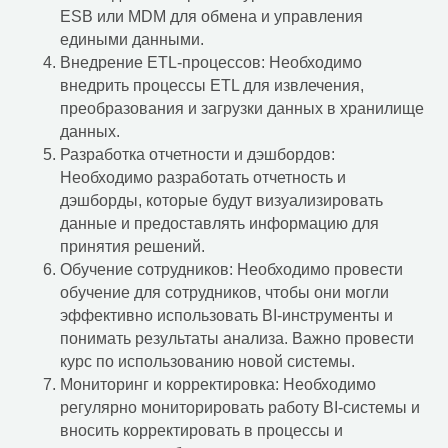
ESB или MDM для обмена и управления
Программное обеспечение
едиными данными.
Внедрение ETL-процессов: Необходимо
Российские
внедрить процессы ETL для извлечения,
операционные системы
преобразования и загрузки данных в хранилище
Серверы и СХД
данных.
Разработка отчетности и дэшбордов:
Сетевое оборудование
Необходимо разработать отчетность и
Ноутбуки и ПК
дэшборды, которые будут визуализировать
данные и предоставлять информацию для
Офисные решения
принятия решений.
VK Workspace
Обучение сотрудников: Необходимо провести
обучение для сотрудников, чтобы они могли
Яндекс 360
эффективно использовать BI-инструменты и
Р7-Офис
понимать результаты анализа. Важно провести
курс по использованию новой системы.
RuPost
Мониторинг и корректировка: Необходимо
Российский офисный пакет
регулярно мониторировать работу BI-системы и
вносить корректировать в процессы и
Корпоративная почта