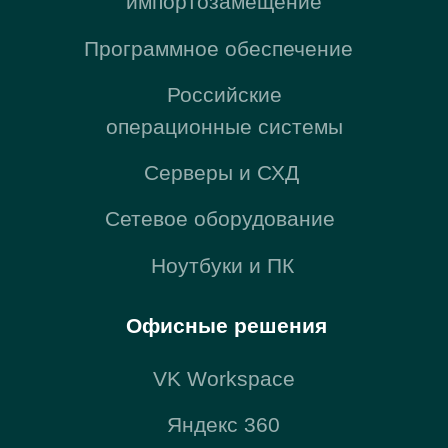
Почта
sales@zerobit.ru
Телефон
+7 495 223 00 93
Обратный звонок
Презентация компании
Политика обработки персональных данных
ИНН: 7724741091
ОГРН: 1107746220075
ОКВЭД: Разработка компьютерного программного
обеспечения (62.01)
Юридический адрес: 117447, город Москва, ул
Дмитрия Ульянова, д. 35 стр. 1, помещ. 17/2
Фактический (почтовый) адрес: 127521, г. Москва,
Шереметьевская улица, 47