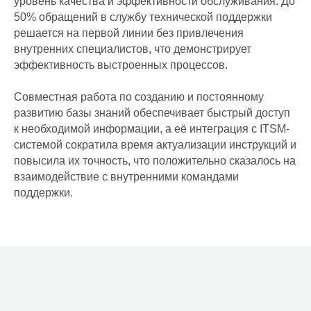
уровень качества и эффективности обслуживания. До
50% обращений в службу технической поддержки
решается на первой линии без привлечения
внутренних специалистов, что демонстрирует
эффективность выстроенных процессов.
Совместная работа по созданию и постоянному
развитию базы знаний обеспечивает быстрый доступ
к необходимой информации, а её интеграция с ITSM-
ИТ-аутсорсинг
системой сократила время актуализации инструкций и
Комплексные услуги
повысила их точность, что положительно сказалось на
взаимодействие с внутренними командами
Удаленные услуги
поддержки.
ИТ для ритейла
ИТ для медицины
ИТ аутстаффинг
Выездная
техническая
поддержка