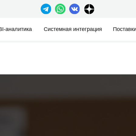
sales@ze
литика
Системная интеграция
Поставки
Компан