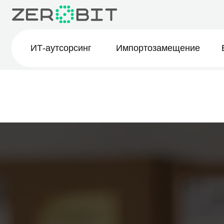
ИТ-аутсорсинг
Импортозамещение
BI-ана