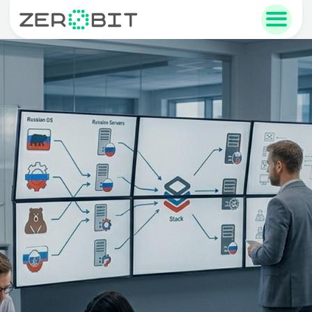
sales@zerobit.ru
+7 495 223-00-93