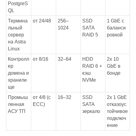
PostgreS
QL
Термина
от 24/48
256–
SSD
1 GbE с
льный
1024
SATA
баланси
сервер
RAID 5
ровкой
на Astra
Linux
Контролл
от 8/16
32–64
HDD
2x 10
ер
RAID 6 +
GbE в
домена и
кэш
бонде
хранили
NVMe
ще
Промыш
от 4/8 (с
16–32
SSD
2x 1 GbE
ленная
ECC)
SATA
отказоус
АСУ ТП
зеркало
тойчивое
подключ
ение