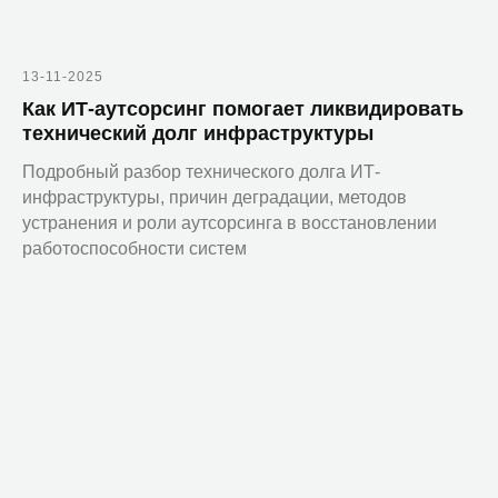
оборудования
Microsoft 365 для РФ
13-11-2025
Компания
Как ИТ-аутсорсинг помогает ликвидировать
О компании
технический долг инфраструктуры
Команда
Подробный разбор технического долга ИТ-
инфраструктуры, причин деградации, методов
Блог
устранения и роли аутсорсинга в восстановлении
Карьера
работоспособности систем
Контакты
Регионы присутствия
Представительство
в Казахстане