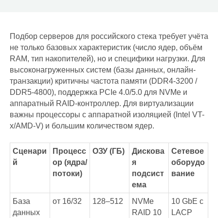
Подбор серверов для российского стека требует учёта
не только базовых характеристик (число ядер, объём
RAM, тип накопителей), но и специфики нагрузки. Для
высоконагруженных систем (базы данных, онлайн-
транзакции) критичны частота памяти (DDR4-3200 /
DDR5-4800), поддержка PCIe 4.0/5.0 для NVMe и
аппаратный RAID-контроллер. Для виртуализации
важны процессоры с аппаратной изоляцией (Intel VT-
x/AMD-V) и большим количеством ядер.
Сценари
Процесс
ОЗУ (ГБ)
Дискова
Сетевое
й
ор (ядра/
я
оборудо
потоки)
подсист
вание
ема
База
от 16/32
128–512
NVMe
10 GbE с
данных
RAID 10
LACP