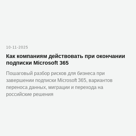
Почта
sales@zerobit.ru
Телефон
+7 495 223 00 93
10-11-2025
Обратный звонок
Как компаниям действовать при окончании
подписки Microsoft 365
Презентация компании
Пошаговый разбор рисков для бизнеса при
завершении подписки Microsoft 365, вариантов
переноса данных, миграции и перехода на
Политика обработки персональных данных
российские решения
ИНН: 7724741091
ОГРН: 1107746220075
ОКВЭД: Разработка компьютерного программного
обеспечения (62.01)
Юридический адрес: 117447, город Москва, ул
Дмитрия Ульянова, д. 35 стр. 1, помещ. 17/2
Фактический (почтовый) адрес: 127521, г. Москва,
Шереметьевская улица, 47