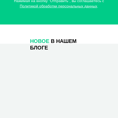
Нажимая на кнопку "Отправить", вы соглашаетесь c
Монтаж и настройка серверного,
Политикой обработки персональных данных
.
сетевого оборудования
Антивирусные решения
Резервное копирование
Многофакторная аутентификация
НОВОЕ
В НАШЕМ
Облачная ИТ-инфраструктура
БЛОГЕ
Миграция в облако
BI-Системы
Бизнес аналитика
Power BI
Yandex DataLens
Поставки
Поставки ПО и